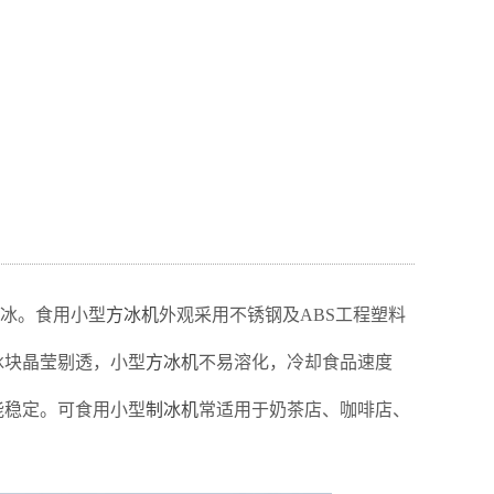
冰。食用小型
方冰机
外观采用不锈钢及ABS工程塑料
冰块晶莹剔透，小型
方冰机
不易溶化，冷却食品速度
能稳定。可食用小型
制冰机
常适用于奶茶店、咖啡店、