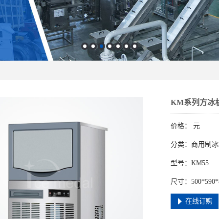
KM系列方冰
价格：
元
分类：商用制冰
型号：KM55
尺寸：500*590*
在线订购